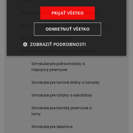
Simalube IMPULSE connect násobič tlaku
PRIJAŤ VŠETKO
Simalube multipoint - viac bodová maznica
ODMIETNUŤ VŠETKO
Príslušenstvo k mazniciam
ZOBRAZIŤ PODROBNOSTI
Priemysel a aplikácie mazníc simalube
Simalube pre potravinársky a
nápojový priemysel
Simalube pre lanové dráhy a lanovky
Simalube pre výťahy a eskalátory
Simalube pre banský priemysel a
lomy
Simalube pre železnice