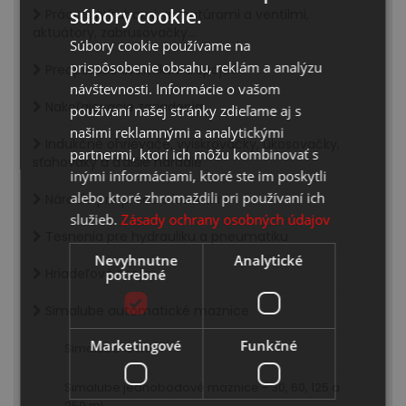
súbory cookie.
Práca s prírubami, armatúrami a ventilmi,
SLOVAK
aktuátory, zabrusovačky...
Súbory cookie používame na
ENGLISH
prispôsobenie obsahu, reklám a analýzu
Predpínače svorníkov a spojov
návštevnosti. Informácie o vašom
Nakoľajovacie zariadenia
používaní našej stránky zdieľame aj s
našimi reklamnými a analytickými
Indukčné ohrievače, vyiskrovačky, úkosovačky,
partnermi, ktorí ich môžu kombinovať s
sťahováky a ďalšie náradie
inými informáciami, ktoré ste im poskytli
alebo ktoré zhromaždili pri používaní ich
Náradie pre prácu s ložiskami
služieb.
Zásady ochrany osobných údajov
Tesnenia pre hydrauliku a pneumatiku
Nevyhnutne
Analytické
Hriadeľové spojky
potrebné
Simalube automatické maznice
Marketingové
Funkčné
Simalube 15 ml
Simalube jednobodové maznice - 30, 60, 125 a
250 ml