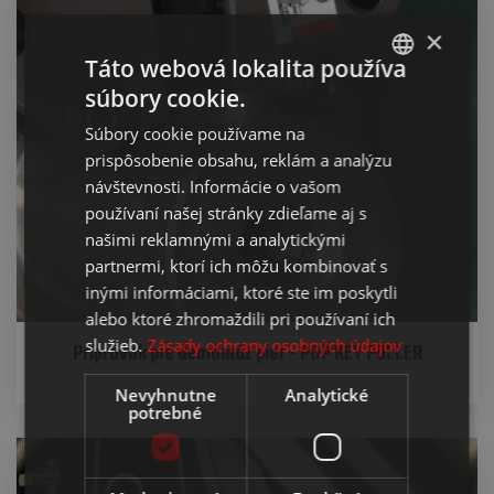
×
Táto webová lokalita používa
súbory cookie.
SLOVAK
Súbory cookie používame na
ENGLISH
prispôsobenie obsahu, reklám a analýzu
návštevnosti. Informácie o vašom
používaní našej stránky zdieľame aj s
našimi reklamnými a analytickými
partnermi, ktorí ich môžu kombinovať s
inými informáciami, ktoré ste im poskytli
alebo ktoré zhromaždili pri používaní ich
služieb.
Zásady ochrany osobných údajov
Prípravok pre demontáž pier - PDP KEY PULLER
Nevyhnutne
Analytické
potrebné