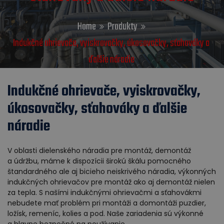
Home
Produkty
Indukčné ohrievače, vyiskrovačky, úkosovačky, sťahováky a
ďalšie náradie
Indukčné ohrievače, vyiskrovačky,
úkosovačky, sťahováky a ďalšie
náradie
V oblasti dielenského náradia pre montáž, demontáž
a údržbu, máme k dispozícii širokú škálu pomocného
štandardného ale aj bicieho neiskrivého náradia, výkonných
indukčných ohrievačov pre montáž ako aj demontáž nielen
za tepla. S našími indukčnými ohrievačmi a sťahovákmi
nebudete mať problém pri montáži a domontáži puzdier,
ložísk, remeníc, kolies a pod. Naše zariadenia sú výkonné