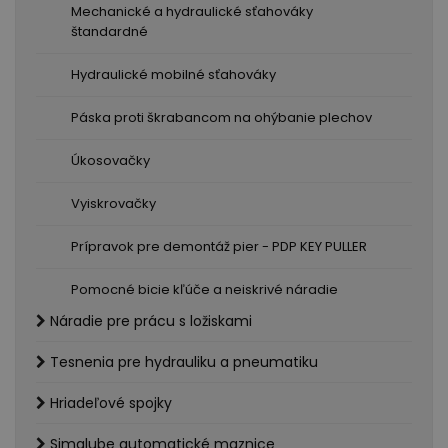
Mechanické a hydraulické sťahováky
štandardné
Hydraulické mobilné sťahováky
Páska proti škrabancom na ohýbanie plechov
Úkosovačky
Vyiskrovačky
Prípravok pre demontáž pier - PDP KEY PULLER
Pomocné bicie kľúče a neiskrivé náradie
Náradie pre prácu s ložiskami
Tesnenia pre hydrauliku a pneumatiku
Hriadeľové spojky
Simalube automatické maznice