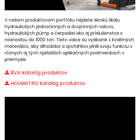
V našom produktovom portfóliu nájdete šiirokú škálu
hydraulických jednočinných a dvojčinných valcov,
hydraulických púmp a čerpadiel ako aj príslušenstva s
nosnosťou do 1000 ton. Tieto valce sú vyábané z kvalitných
materiálov, aby dlhodobo a spoľahlivo plnili svoju funkciu v
rôznych aj tých njaťažších aplikačných podmienkach v
priemysle.
BVA katalóg produktov
HOLMATRO katalóg produktov