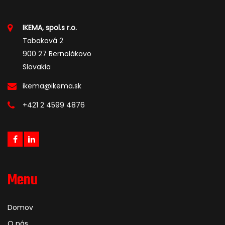
IKEMA, spol.s r.o.
Tabaková 2
900 27 Bernolákovo
Slovakia
ikema@ikema.sk
+421 2 4599 4876
Menu
Domov
O nás