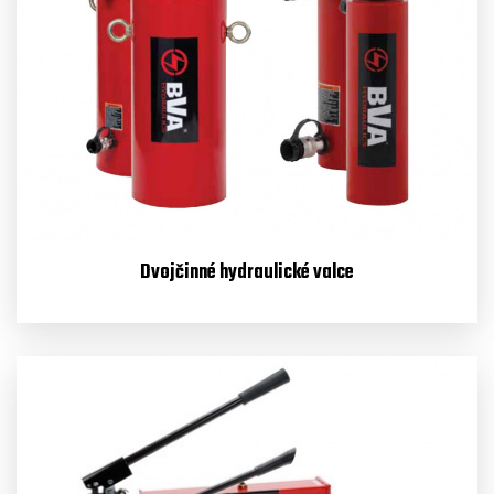
Dvojčinné hydraulické valce