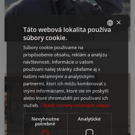
×
Táto webová lokalita používa
súbory cookie.
SLOVAK
Súbory cookie používame na
Technické konzultácie vo vašej prevádzke
ENGLISH
prispôsobenie obsahu, reklám a analýzu
návštevnosti. Informácie o vašom
používaní našej stránky zdieľame aj s
našimi reklamnými a analytickými
partnermi, ktorí ich môžu kombinovať s
inými informáciami, ktoré ste im poskytli
alebo ktoré zhromaždili pri používaní ich
služieb.
Zásady ochrany osobných údajov
Nevyhnutne
Analytické
potrebné