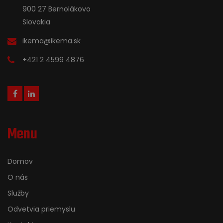
900 27 Bernolákovo
Slovakia
ikema@ikema.sk
+421 2 4599 4876
Menu
Domov
O nás
Služby
Odvetvia priemyslu