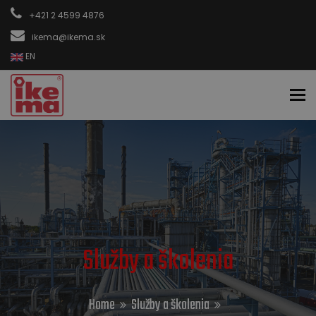
+421 2 4599 4876
ikema@ikema.sk
EN
To
Služby a školenia
Home
Služby a školenia