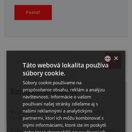
Poslať
×
Táto webová lokalita používa
súbory cookie.
SLOVAK
Súbory cookie používame na
ENGLISH
Kategórie produktov
prispôsobenie obsahu, reklám a analýzu
návštevnosti. Informácie o vašom
používaní našej stránky zdieľame aj s
našimi reklamnými a analytickými
Vysokotlaková hydraulika, hydraulické valce,
partnermi, ktorí ich môžu kombinovať s
hydraulické čerpadlá...
inými informáciami, ktoré ste im poskytli
Momentové kľúče, orechy a ďalšie príslušenstvo