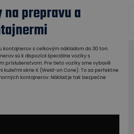
 na prepravu a
ntajnermi
u kontajnerov s celkovým nákladom do 30 ton.
rov sú k dispozícii špeciálne vozíky s
príslušenstvom. Pre tieto vozíky sme vybavili
ými kužeľmi série K (Weld-on Cone). To sa perfektne
morných kontajnerov. Náklad je tak bezpečne