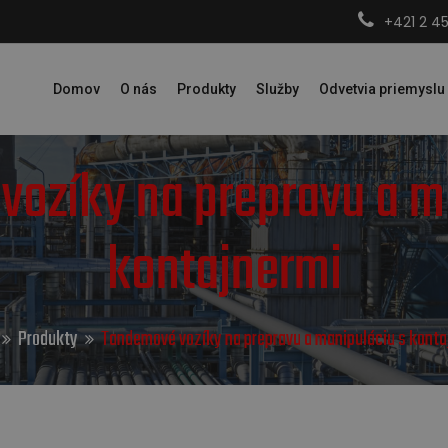
+421 2 4
Domov
O nás
Produkty
Služby
Odvetvia priemyslu
ozíky na prepravu a m
kontajnermi
Produkty
Tandemové vozíky na prepravu a manipuláciu s konta