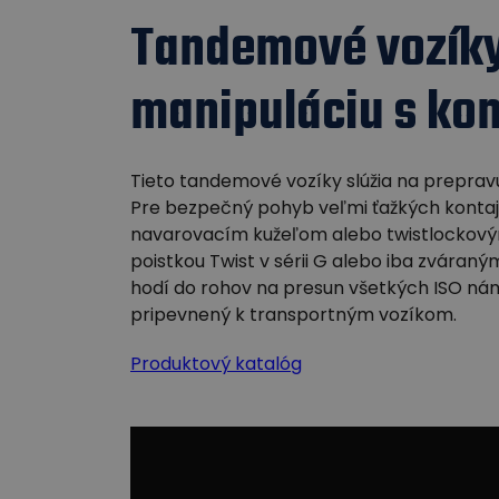
Tandemové vozíky
manipuláciu s ko
Tieto tandemové vozíky slúžia na preprav
Pre bezpečný pohyb veľmi ťažkých kontajne
navarovacím kužeľom alebo twistlockovým 
poistkou Twist v sérii G alebo iba zváran
hodí do rohov na presun všetkých ISO ná
pripevnený k transportným vozíkom.
Produktový katalóg