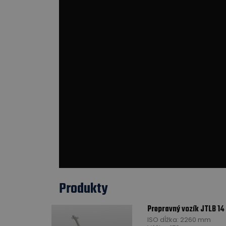
Pre zobrazenie videa
Nas
Produkty
Prepravný vozík JTLB 14
ISO dĺžka: 2260 mm