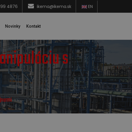
599 4876
ikema@ikema.sk
EN
Novinky
Kontakt
anipuláciu s
jnermi