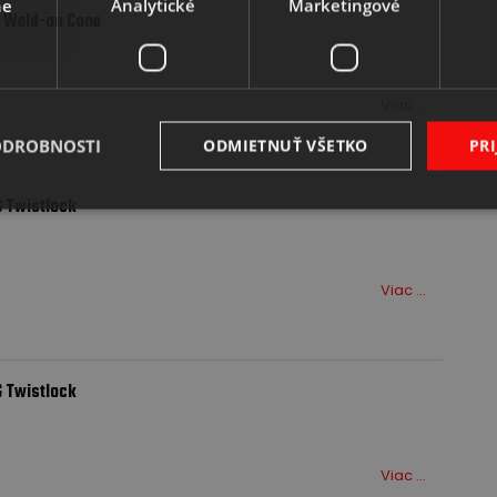
ne
Analytické
Marketingové
K Weld-on Cone
Viac ...
ODROBNOSTI
ODMIETNUŤ VŠETKO
PRI
G Twistlock
Viac ...
G Twistlock
Viac ...