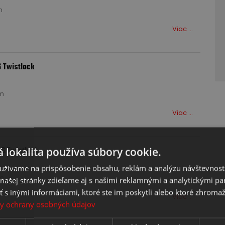
m
Viac ...
 povoľte cookies (marketing).
taviť cookies
G Twistlock
mm
Viac ...
 lokalita používa súbory cookie.
 G Twistlock
užívame na prispôsobenie obsahu, reklám a analýzu návštevnosti
mm
ašej stránky zdieľame aj s našimi reklamnými a analytickými par
 inými informáciami, ktoré ste im poskytli alebo ktoré zhromažd
Viac ...
y ochrany osobných údajov