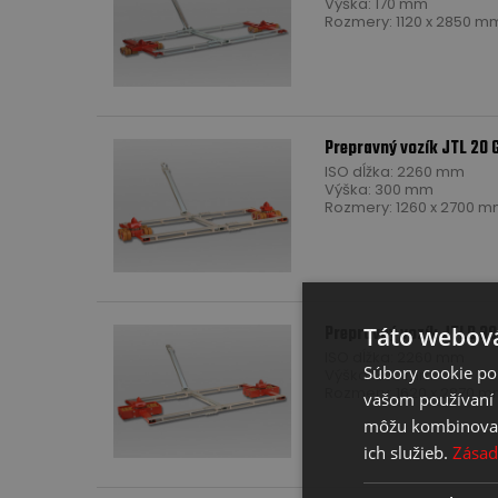
Výška: 170 mm
Rozmery: 1120 x 2850 m
Pre zobrazenie videa
Nas
Prepravný vozík JTL 20 
ISO dĺžka: 2260 mm
Výška: 300 mm
Rozmery: 1260 x 2700 
Táto webová
Prepravný vozík JTLB 30
ISO dĺžka: 2260 mm
Súbory cookie po
Výška: 300 mm
Rozmery: 1620 x 2870 
vašom používaní n
môžu kombinovať s
ich služieb.
Zásad