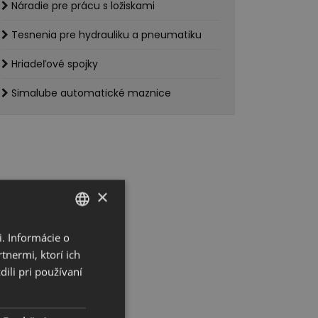
Náradie pre prácu s ložiskami
Tesnenia pre hydrauliku a pneumatiku
Hriadeľové spojky
Simalube automatické maznice
×
. Informácie o
SLOVAK
tnermi, ktorí ich
ENGLISH
ili pri používaní