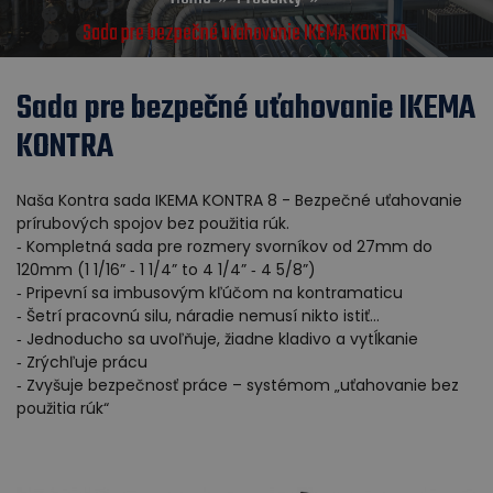
Sada pre bezpečné uťahovanie IKEMA KONTRA
Sada pre bezpečné uťahovanie IKEMA
KONTRA
Naša Kontra sada IKEMA KONTRA 8 - Bezpečné uťahovanie
prírubových spojov bez použitia rúk.
‐ Kompletná sada pre rozmery svorníkov od 27mm do
120mm (1 1/16” ‐ 1 1/4” to 4 1/4” ‐ 4 5/8”)
‐ Pripevní sa imbusovým kľúčom na kontramaticu
‐ Šetrí pracovnú silu, náradie nemusí nikto istiť...
‐ Jednoducho sa uvoľňuje, žiadne kladivo a vytĺkanie
‐ Zrýchľuje prácu
‐ Zvyšuje bezpečnosť práce – systémom „uťahovanie bez
použitia rúk“