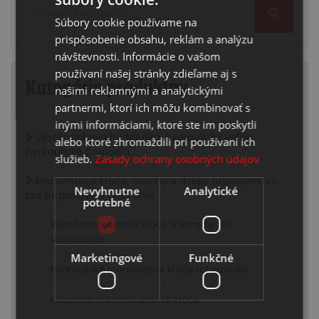
SLOVAK
Súbory cookie používame na
ENGLISH
prispôsobenie obsahu, reklám a analýzu
návštevnosti. Informácie o vašom
používaní našej stránky zdieľame aj s
Kategórie produktov
našimi reklamnými a analytickými
partnermi, ktorí ich môžu kombinovať s
inými informáciami, ktoré ste im poskytli
Vysokotlaková hydraulika, hydraulické valce,
alebo ktoré zhromaždili pri používaní ich
hydraulické čerpadlá...
služieb.
Zásady ochrany osobných údajov
Momentové kľúče, orechy a ďalšie príslušenstvo
Nevyhnutne
Analytické
pre bezpečné uťahovanie
potrebné
Ručné momentové kľúče a náradie na
uťahovanie
Marketingové
Funkčné
Hydraulické momentové kľúče a čerpadlá
Pneumatické momentové kľúče