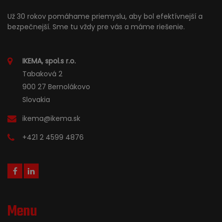
Už 30 rokov pomáhame priemyslu, aby bol efektívnejší a
bezpečnejší. Sme tu vždy pre vás a máme riešenie.
IKEMA, spol.s r.o.
Tabaková 2
900 27 Bernolákovo
Slovakia
ikema@ikema.sk
+421 2 4599 4876
Menu