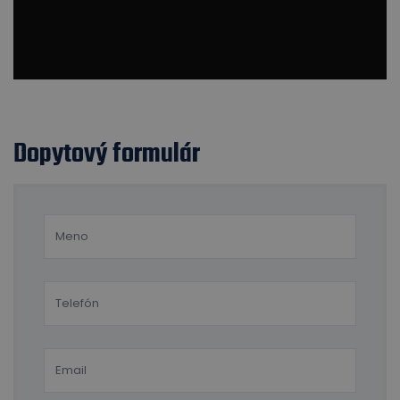
Dopytový formulár
Pre zobrazenie videa povoľte cookies (marketing).
Nastaviť cookies