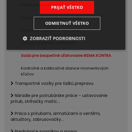
Elektrické momentové kľúče
PRIJAŤ VŠETKO
Hydraulické rázové uťahovačky
ODMIETNUŤ VŠETKO
Násobiče krútiaceho momentu
ZOBRAZIŤ PODROBNOSTI
Orechy, redukcie, nadstavce
Sada pre bezpečné uťahovanie IKEMA KONTRA
Kontrolné a kalibračné stanice momentových
kľúčov
Transportné vozíky pre ťažkú prepravu
Náradie pre potrubárske práce - ustavovanie
prírub, strihačky matíc...
Práca s prírubami, armatúrami a ventilmi,
aktuátory, zabrusovačky...
Predpínače svorníkov a spojov