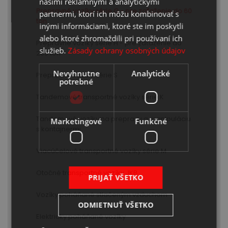
našimi reklamnými a analytickými
Prepravné vozíky série G - pre zaťaženie do 60
partnermi, ktorí ich môžu kombinovať s
ton
inými informáciami, ktoré ste im poskytli
alebo ktoré zhromaždili pri používaní ich
Prepravné vozíky série H - pre zaťaženie do
služieb.
Zásady ochrany osobných údajov
200 ton
Nevyhnutne
Analytické
Prepravné vozíky série S
potrebné
Tandemové transportné vozíky série K
Tandemové vozíky na prepravu a manipuláciu
Marketingové
Funkčné
s kontajnermi
Viacúčelové transportné vozíky série M
Otočné transportné vozíky JKB
PRIJAŤ VŠETKO
Vozíky poháňané stlačeným vzduchom
ODMIETNUŤ VŠETKO
Elektricky poháňané vozíky