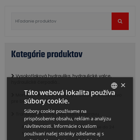
Kategórie produktov
Vysokotlaková hydraulika, hydraulické valce,
hydraulické čerpadlá...
×
Táto webová lokalita používa
Momentové kľúče, orechy a ďalšie príslušenstvo
súbory cookie.
pre bezpečné uťahovanie
SLOVAK
Súbory cookie používame na
ENGLISH
Transportné vozíky pre ťažkú prepravu
prispôsobenie obsahu, reklám a analýzu
návštevnosti. Informácie o vašom
Prepravné vozíky série K pre zaťaženie do 24
ton
používaní našej stránky zdieľame aj s