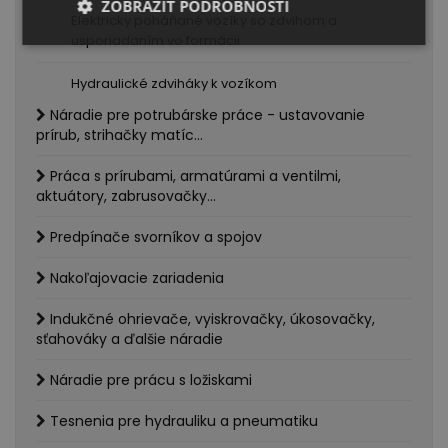
ZOBRAZIŤ PODROBNOSTI
Elektricky poháňané vozíky so zdvihom a
usporiadaním vo formácii
Hydraulické zdviháky k vozíkom
Náradie pre potrubárske práce - ustavovanie
prírub, strihačky matíc...
Práca s prírubami, armatúrami a ventilmi,
aktuátory, zabrusovačky...
Predpínače svorníkov a spojov
Nakoľajovacie zariadenia
Indukčné ohrievače, vyiskrovačky, úkosovačky,
sťahováky a ďalšie náradie
Náradie pre prácu s ložiskami
Tesnenia pre hydrauliku a pneumatiku