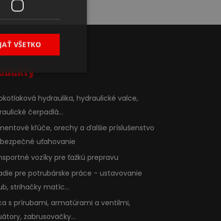
JAŤ VŠETKO
odukty
okotlaková hydraulika, hydraulické valce,
raulické čerpadlá...
entové kľúče, orechy a ďalšie príslušenstvo
 bezpečné uťahovanie
nsportné vozíky pre ťažkú prepravu
adie pre potrubárske práce - ustavovanie
ub, strihačky matíc...
ca s prírubami, armatúrami a ventilmi,
uátory, zabrusovačky...