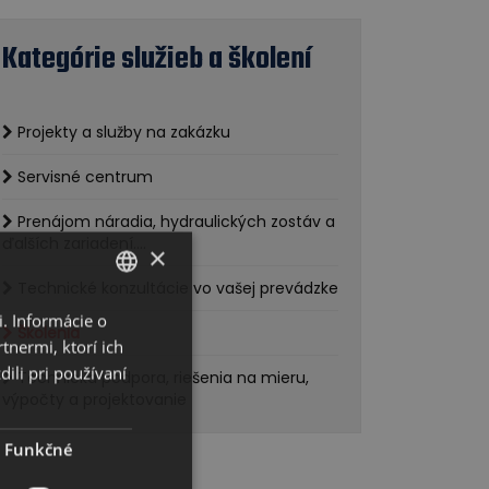
Kategórie služieb a školení
Projekty a služby na zakázku
Servisné centrum
Prenájom náradia, hydraulických zostáv a
ďalších zariadení....
×
Technické konzultácie vo vašej prevádzke
. Informácie o
SLOVAK
Školenia
tnermi, ktorí ich
ENGLISH
ili pri používaní
Technická podpora, riešenia na mieru,
výpočty a projektovanie
Funkčné