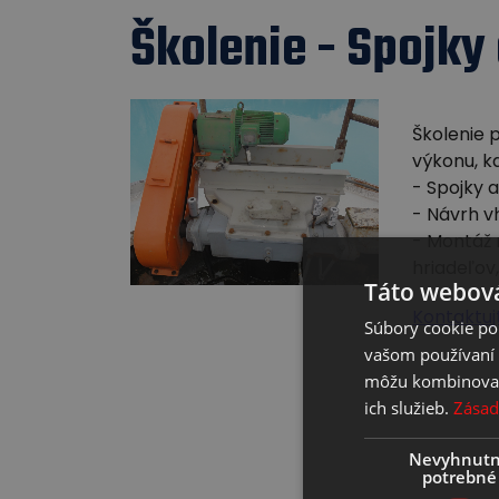
Školenie - Spojky
Školenie 
výkonu, kd
- Spojky a
- Návrh v
- Montáž 
hriadeľov,
Táto webová
Kontaktuj
Súbory cookie po
vašom používaní n
môžu kombinovať s
ich služieb.
Zásad
Nevyhnut
potrebné