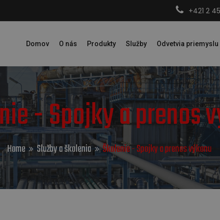
+421 2 4
Domov
O nás
Produkty
Služby
Odvetvia priemyslu
nie - Spojky a prenos 
Home
Služby a školenia
Školenie - Spojky a prenos výkonu