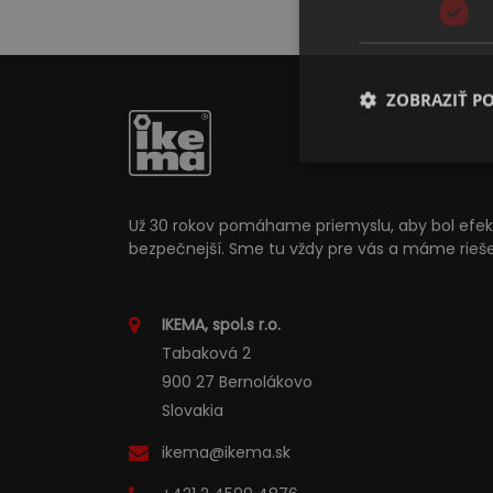
ZOBRAZIŤ P
Už 30 rokov pomáhame priemyslu, aby bol efekt
bezpečnejší. Sme tu vždy pre vás a máme rieše
IKEMA, spol.s r.o.
Tabaková 2
900 27 Bernolákovo
Slovakia
ikema@ikema.sk