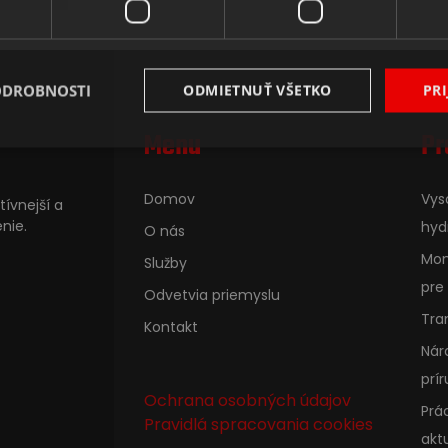
ODROBNOSTI
ODMIETNUŤ VŠETKO
PRI
Menu
Pr
Domov
Vys
ívnejší a
nie.
hyd
O nás
Mom
Služby
pre
Odvetvia priemyslu
Tra
Kontakt
Nár
prír
Ochrana osobných údajov
Prá
Pravidlá spracovania cookies
akt