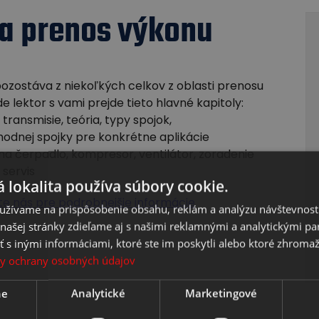
 a prenos výkonu
pozostáva z niekoľkých celkov z oblasti prenosu
e lektor s vami prejde tieto hlavné kapitoly:
 transmisie, teória, typy spojok,
hodnej spojky pre konkrétne aplikácie
na čerpadlo, kompresor, ventilátor, zoradenie
 servis
 lokalita používa súbory cookie.
te nás pre podrobnejšie informácie
užívame na prispôsobenie obsahu, reklám a analýzu návštevnosti
ašej stránky zdieľame aj s našimi reklamnými a analytickými par
 inými informáciami, ktoré ste im poskytli alebo ktoré zhromažd
y ochrany osobných údajov
ne
Analytické
Marketingové