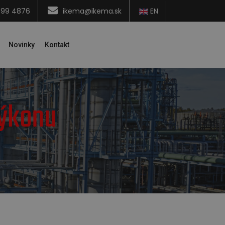
599 4876
ikema@ikema.sk
EN
Novinky
Kontakt
výkonu